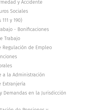
ermedad y Accidente
ros Sociales
s 111 y 190)
rabajo - Bonificaciones
e Trabajo
e Regulación de Empleo
inciones
orales
e a la Administración
 Extranjería
 y Demandas en la Jurisdicción
itación de Pensiones y