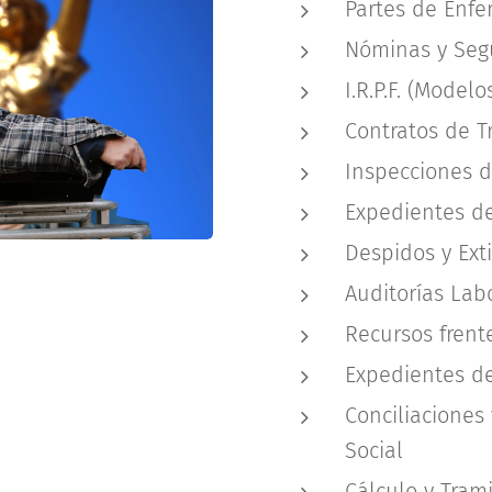
Partes de Enf
Nóminas y Segu
I.R.P.F. (Modelo
Contratos de T
Inspecciones d
Expedientes d
Despidos y Ext
Auditorías Lab
Recursos frent
Expedientes de
Conciliaciones
Social
Cálculo y Tram